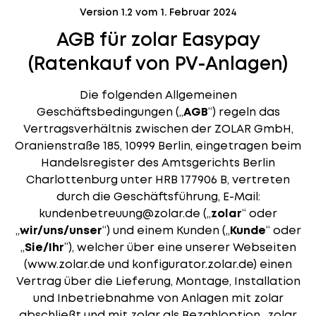
Version 1.2 vom 1. Februar 2024
AGB für zolar Easypay
(Ratenkauf von PV-Anlagen)
Die folgenden Allgemeinen
Geschäftsbedingungen („
AGB
“) regeln das
Vertragsverhältnis zwischen der ZOLAR GmbH,
Oranienstraße 185, 10999 Berlin, eingetragen beim
Handelsregister des Amtsgerichts Berlin
Charlottenburg unter HRB 177906 B, vertreten
durch die Geschäftsführung, E-Mail:
kundenbetreuung@zolar.de („
zolar
“ oder
„
wir/uns/unser
“) und einem Kunden („
Kunde
“ oder
„
Sie/Ihr
”), welcher über eine unserer Webseiten
(www.zolar.de und
konfigurator.zolar.de
) einen
Vertrag über die Lieferung, Montage, Installation
und Inbetriebnahme von Anlagen mit zolar
abschließt und mit zolar als Bezahloption „zolar