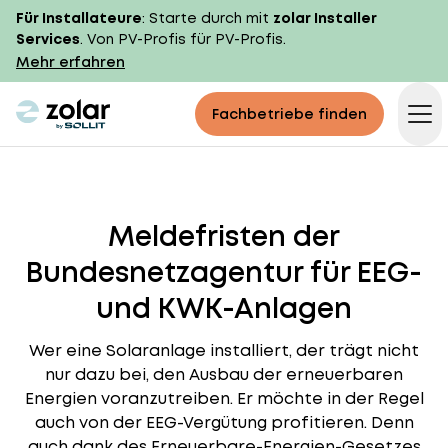
Für Installateure
: Starte durch mit
zolar Installer
Services
. Von PV-Profis für PV-Profis.
Mehr erfahren
zolar logo
Fachbetriebe finden
Op
Meldefristen der
Bundesnetzagentur für EEG-
und KWK-Anlagen
Wer eine Solaranlage installiert, der trägt nicht
nur dazu bei, den Ausbau der erneuerbaren
Energien voranzutreiben. Er möchte in der Regel
auch von der EEG-Vergütung profitieren. Denn
auch dank des Erneuerbare-Energien-Gesetzes