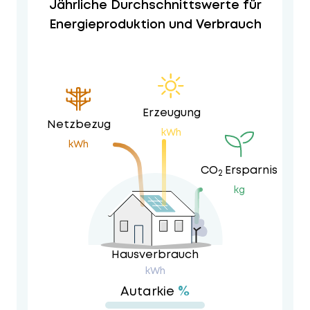
Jährliche Durchschnittswerte für
Energieproduktion und Verbrauch
Erzeugung
Netzbezug
kWh
kWh
CO
Ersparnis
2
kg
Hausverbrauch
kWh
%
Autarkie