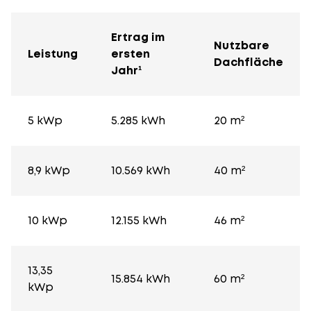
Ertrag im
Nutzbare
Leistung
ersten
Dachfläche
Jahr¹
5 kWp
5.285 kWh
20 m²
8,9 kWp
10.569 kWh
40 m²
10 kWp
12.155 kWh
46 m²
13,35
15.854 kWh
60 m²
kWp