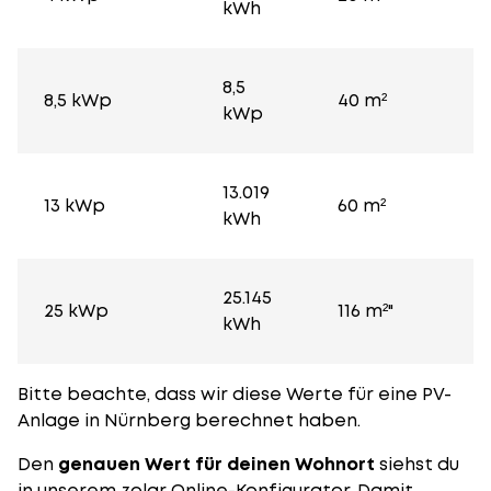
kWh
8,5
8,5 kWp
40 m²
kWp
13.019
13 kWp
60 m²
kWh
25.145
25 kWp
116 m²"
kWh
Bitte beachte, dass wir diese Werte für eine PV-
Anlage in Nürnberg berechnet haben.
Den
genauen Wert für deinen Wohnort
siehst du
in unserem
zolar Online-Konfigurator
. Damit