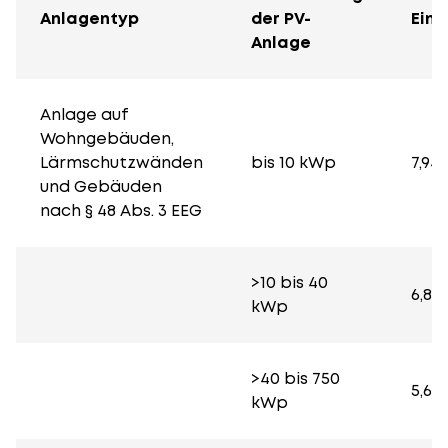
Anlagentyp
der PV-
Ein
Anlage
Anlage auf
Wohngebäuden,
Lärmschutzwänden
bis 10 kWp
7,94
und Gebäuden
nach § 48 Abs. 3 EEG
>10 bis 40
6,88
kWp
>40 bis 750
5,62
kWp