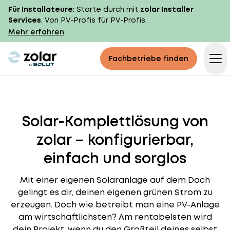
Für Installateure
: Starte durch mit
zolar Installer
Services
. Von PV-Profis für PV-Profis.
Mehr erfahren
zolar logo
Fachbetriebe finden
Op
Solar-Komplettlösung von
zolar – konfigurierbar,
einfach und sorglos
Mit einer eigenen Solaranlage auf dem Dach
gelingt es dir, deinen eigenen grünen Strom zu
erzeugen. Doch wie betreibt man eine PV-Anlage
am wirtschaftlichsten? Am rentabelsten wird
dein Projekt, wenn du den Großteil deines selbst