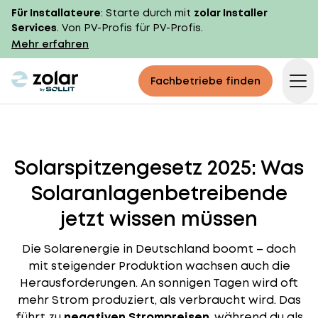
Für Installateure
: Starte durch mit
zolar Installer
Services
. Von PV-Profis für PV-Profis.
Mehr erfahren
zolar logo
Fachbetriebe finden
Op
Solarspitzengesetz 2025: Was
Solaranlagenbetreibende
jetzt wissen müssen
Die Solarenergie in Deutschland boomt – doch
mit steigender Produktion wachsen auch die
Herausforderungen. An sonnigen Tagen wird oft
mehr Strom produziert, als verbraucht wird. Das
führt zu
negativen Strompreisen
, während du als