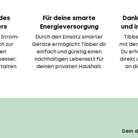
r des
Für deine smarte
Dank
ers
Energieversorgung
und 
r Strom-
Durch den Einsatz smarter
Tibbe
ch zur
Geräte ermöglicht Tibber dir
mit de
den
einfach und günstig einen
Du erh
esser,
nachhaltigen Lebensstil für
direkt
talten.
deinen privaten Haushalt.
an d
Dein 