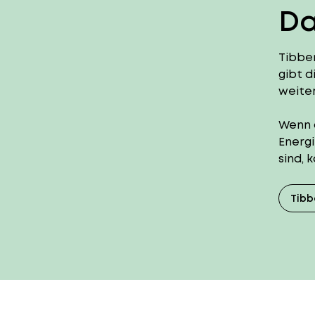
Da
Tibbe
gibt d
weiter
Wenn 
Energi
sind, 
Tibb