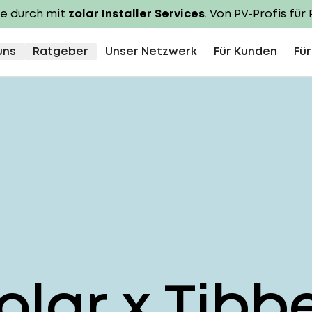
te durch mit
zolar Installer Services
. Von PV-Profis für 
uns
Ratgeber
Unser Netzwerk
Für Kunden
Für
olar x Tibb