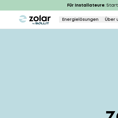
Für Installateure
: Star
zolar logo
Energielösungen
Über 
z