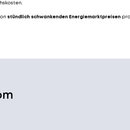
chskosten.
von
stündlich schwankenden Energiemarktpreisen
pro
rom