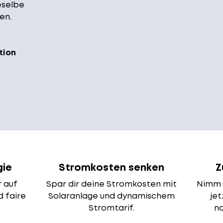
eselbe
en.
tion
gie
Stromkosten senken
Z
 auf
Spar dir deine Stromkosten mit
Nimm 
d faire
Solaranlage und dynamischem
jet
Stromtarif.
na