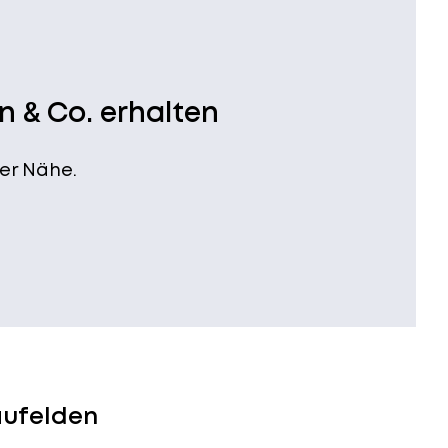
n & Co. erhalten
er Nähe.
äufelden