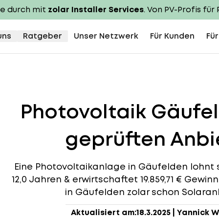
te durch mit
zolar Installer Services
. Von PV-Profis für 
uns
Ratgeber
Unser Netzwerk
Für Kunden
Für
Photovoltaik Gäufe
geprüften Anbie
Eine Photovoltaikanlage in Gäufelden lohnt si
12,0 Jahren & erwirtschaftet 19.859,71 € Gewin
in Gäufelden zolar schon Solaranl
Aktualisiert am:
18.3.2025
|
Yannick W