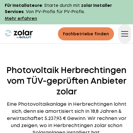
Für Installateure
: Starte durch mit
zolar Installer
Services
. Von PV-Profis für PV-Profis.
Mehr erfahren
zolar logo
Fachbetriebe finden
Op
Photovoltaik Herbrechtingen
vom TÜV-geprüften Anbieter
zolar
Eine Photovoltaikanlage in Herbrechtingen lohnt
sich, denn sie amortisiert sich in 18,8 Jahren &
erwirtschaftet 5.237,93 € Gewinn. Wir rechnen vor
und zeigen, wo in Herbrechtingen zolar schon
Solaranlagen installiert hat.