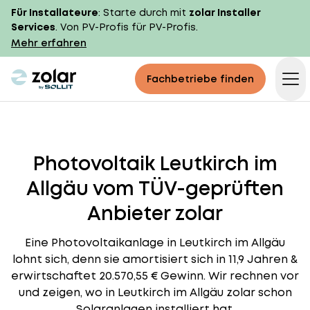
Für Installateure
: Starte durch mit
zolar Installer
Services
. Von PV-Profis für PV-Profis.
Mehr erfahren
zolar logo
Fachbetriebe finden
Op
Photovoltaik Leutkirch im
Allgäu vom TÜV-geprüften
Anbieter zolar
Eine Photovoltaikanlage in Leutkirch im Allgäu
lohnt sich, denn sie amortisiert sich in 11,9 Jahren &
erwirtschaftet 20.570,55 € Gewinn. Wir rechnen vor
und zeigen, wo in Leutkirch im Allgäu zolar schon
Solaranlagen installiert hat.