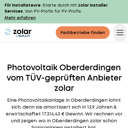
Für Installateure
: Starte durch mit
zolar Installer
Services
. Von PV-Profis für PV-Profis.
Mehr erfahren
zolar logo
Fachbetriebe finden
Op
Photovoltaik Oberderdingen
vom TÜV-geprüften Anbieter
zolar
Eine Photovoltaikanlage in Oberderdingen lohnt
sich, denn sie amortisiert sich in 12,9 Jahren &
erwirtschaftet 17.314,43 € Gewinn. Wir rechnen vor
und zeigen, wo in Oberderdingen zolar schon
Solaranlagen installiert hat.