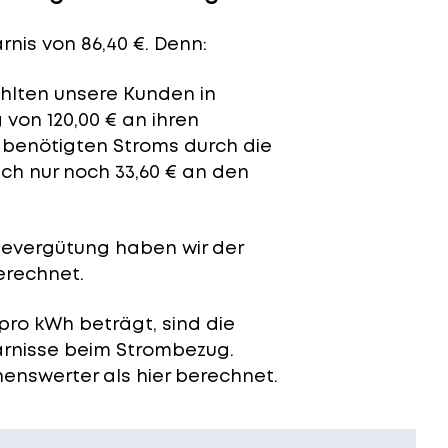
rnis von 86,40 €. Denn:
ahlten unsere Kunden in
von 120,00 € an ihren
t benötigten Stroms durch die
ch nur noch 33,60 € an den
severgütung
haben wir der
erechnet.
pro kWh beträgt, sind die
arnisse beim Strombezug.
enswerter als hier berechnet.