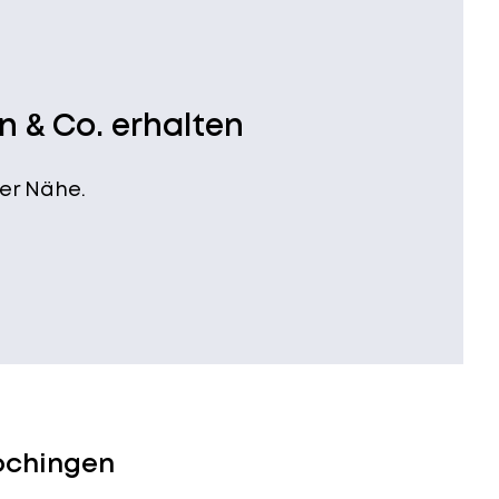
n & Co. erhalten
er Nähe.
lochingen