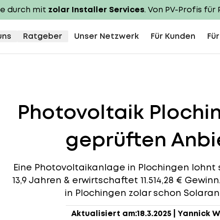
te durch mit
zolar Installer Services
. Von PV-Profis für 
uns
Ratgeber
Unser Netzwerk
Für Kunden
Für
Photovoltaik Ploch
geprüften Anbie
Eine Photovoltaikanlage in Plochingen lohnt s
13,9 Jahren & erwirtschaftet 11.514,28 € Gewin
in Plochingen zolar schon Solaranl
Aktualisiert am:
18.3.2025
|
Yannick W