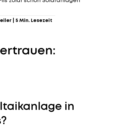
Fils zolar schon Solaranlagen
.
eiler
|
5 Min. Lesezeit
ertrauen:
ltaikanlage in
s?