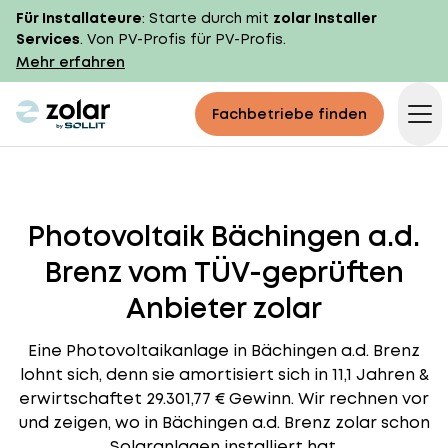
Für Installateure
: Starte durch mit
zolar Installer
Services
. Von PV-Profis für PV-Profis.
Mehr erfahren
zolar logo
Fachbetriebe finden
Op
Photovoltaik Bächingen a.d.
Brenz vom TÜV-geprüften
Anbieter zolar
Eine Photovoltaikanlage in Bächingen a.d. Brenz
lohnt sich, denn sie amortisiert sich in 11,1 Jahren &
erwirtschaftet 29.301,77 € Gewinn. Wir rechnen vor
und zeigen, wo in Bächingen a.d. Brenz zolar schon
Solaranlagen installiert hat.