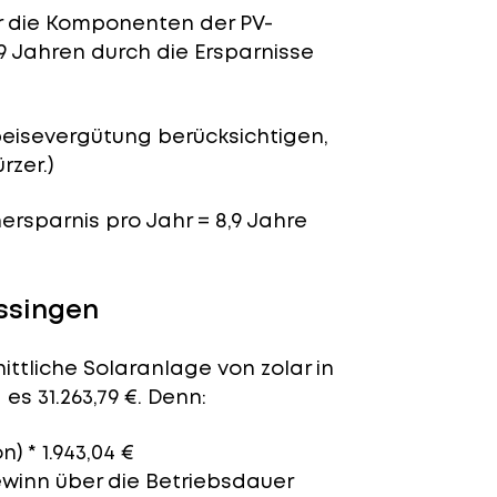
für die Komponenten der PV-
9 Jahren durch die Ersparnisse
peisevergütung berücksichtigen,
rzer.)
nersparnis pro Jahr = 8,9 Jahre
issingen
ittliche Solaranlage von zolar in
es 31.263,79 €. Denn:
n) * 1.943,04 €
ewinn über die Betriebsdauer