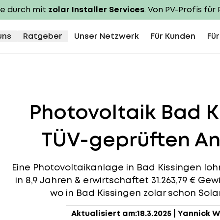
te durch mit
zolar Installer Services
. Von PV-Profis für 
uns
Ratgeber
Unser Netzwerk
Für Kunden
Für
Photovoltaik Bad 
TÜV-geprüften An
Eine Photovoltaikanlage in Bad Kissingen lohn
in 8,9 Jahren & erwirtschaftet 31.263,79 € Gew
wo in Bad Kissingen zolar schon Solar
Aktualisiert am:
18.3.2025
|
Yannick W