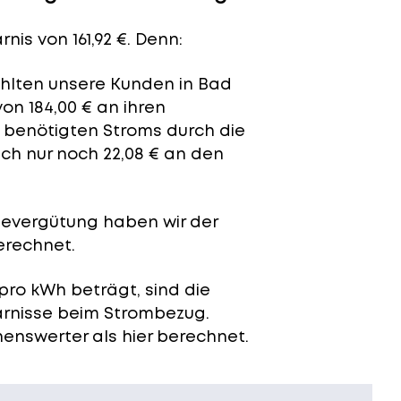
nis von 161,92 €. Denn:
zahlten unsere Kunden in Bad
on 184,00 € an ihren
t benötigten Stroms durch die
ich nur noch 22,08 € an den
severgütung
haben wir der
erechnet.
pro kWh beträgt, sind die
arnisse beim Strombezug.
enswerter als hier berechnet.