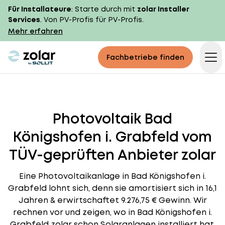
Für Installateure
: Starte durch mit
zolar Installer
Services
. Von PV-Profis für PV-Profis.
Mehr erfahren
zolar logo
Fachbetriebe finden
Op
Photovoltaik Bad
Königshofen i. Grabfeld vom
TÜV-geprüften Anbieter zolar
Eine Photovoltaikanlage in Bad Königshofen i.
Grabfeld lohnt sich, denn sie amortisiert sich in 16,1
Jahren & erwirtschaftet 9.276,75 € Gewinn. Wir
rechnen vor und zeigen, wo in Bad Königshofen i.
Grabfeld zolar schon Solaranlagen installiert hat.