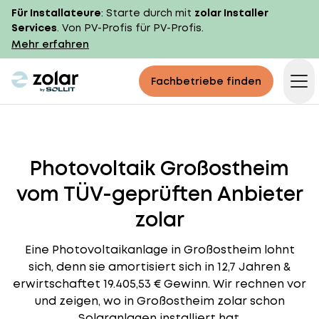
Für Installateure
: Starte durch mit
zolar Installer
Services
. Von PV-Profis für PV-Profis.
Mehr erfahren
zolar logo
Fachbetriebe finden
Op
Photovoltaik Großostheim
vom TÜV-geprüften Anbieter
zolar
Eine Photovoltaikanlage in Großostheim lohnt
sich, denn sie amortisiert sich in 12,7 Jahren &
erwirtschaftet 19.405,53 € Gewinn. Wir rechnen vor
und zeigen, wo in Großostheim zolar schon
Solaranlagen installiert hat.