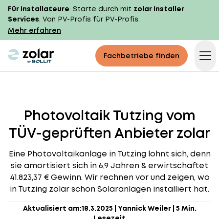
Für Installateure
: Starte durch mit
zolar Installer
Services
. Von PV-Profis für PV-Profis.
Mehr erfahren
zolar logo
Fachbetriebe finden
Op
Photovoltaik Tutzing vom
TÜV-geprüften Anbieter zolar
Eine Photovoltaikanlage in Tutzing lohnt sich, denn
sie amortisiert sich in 6,9 Jahren & erwirtschaftet
41.823,37 € Gewinn. Wir rechnen vor und zeigen, wo
in Tutzing zolar schon Solaranlagen installiert hat.
Aktualisiert am:
18.3.2025
|
Yannick Weiler
|
5 Min.
Lesezeit