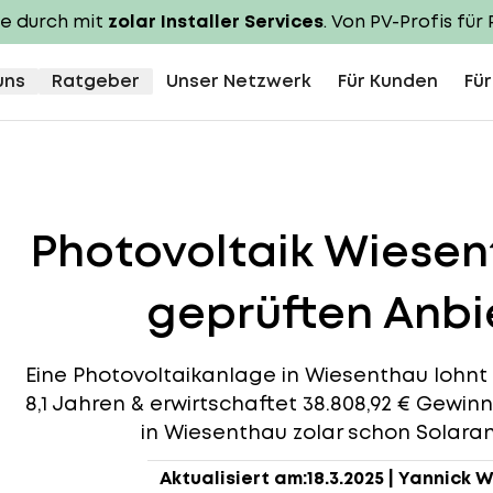
te durch mit
zolar Installer Services
. Von PV-Profis für 
uns
Ratgeber
Unser Netzwerk
Für Kunden
Für
Photovoltaik Wiese
geprüften Anbie
Eine Photovoltaikanlage in Wiesenthau lohnt s
8,1 Jahren & erwirtschaftet 38.808,92 € Gewin
in Wiesenthau zolar schon Solaranl
Aktualisiert am:
18.3.2025
|
Yannick W