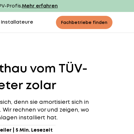
PV-Profis.
Mehr erfahren
 Installateure
Fachbetriebe finden
nthau vom TÜV-
ter zolar
ich, denn sie amortisiert sich in
n. Wir rechnen vor und zeigen, wo
agen installiert hat.
eiler
|
5 Min. Lesezeit