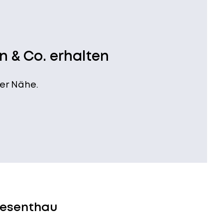
n & Co. erhalten
er Nähe.
iesenthau