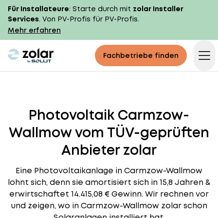
Für Installateure
: Starte durch mit
zolar Installer
Services
. Von PV-Profis für PV-Profis.
Mehr erfahren
zolar logo
Fachbetriebe finden
Op
Photovoltaik Carmzow-
Wallmow vom TÜV-geprüften
Anbieter zolar
Eine Photovoltaikanlage in Carmzow-Wallmow
lohnt sich, denn sie amortisiert sich in 15,8 Jahren &
erwirtschaftet 14.415,08 € Gewinn. Wir rechnen vor
und zeigen, wo in Carmzow-Wallmow zolar schon
Solaranlagen installiert hat.