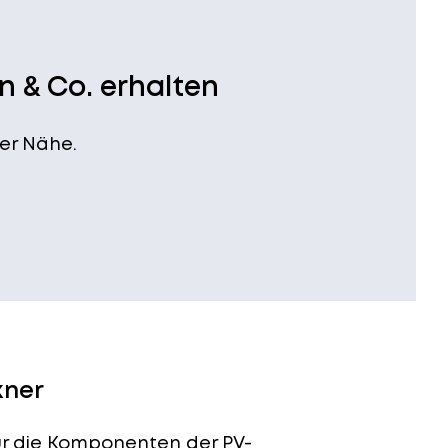
n & Co. erhalten
er Nähe.
kner
für die Komponenten der PV-