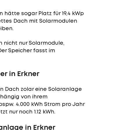
 hätte sogar Platz für 19,4 kWp
lettes Dach mit Solarmodulen
iben.
n nicht nur Solarmodule,
 Der Speicher fasst im
r in Erkner
en Dach zolar eine Solaranlage
abhängig von ihrem
bspw. 4.000 kWh Strom pro Jahr
t nur noch 1.12 kWh.
nlage in Erkner