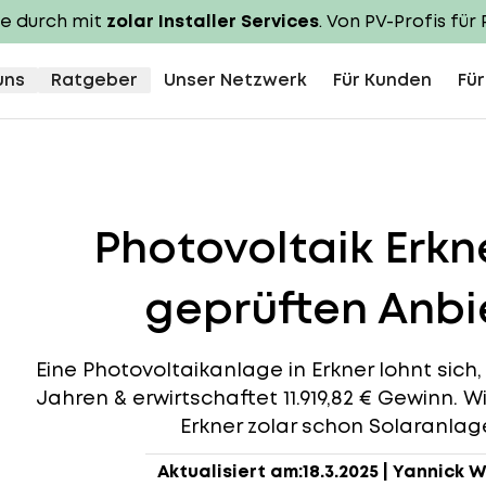
te durch mit
zolar Installer Services
. Von PV-Profis für 
uns
Ratgeber
Unser Netzwerk
Für Kunden
Für
Photovoltaik Erkn
geprüften Anbie
Eine Photovoltaikanlage in Erkner lohnt sich, 
Jahren & erwirtschaftet 11.919,82 € Gewinn. W
Erkner zolar schon Solaranlagen
Aktualisiert am:
18.3.2025
|
Yannick W