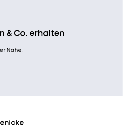
n & Co. erhalten
er Nähe.
ienicke