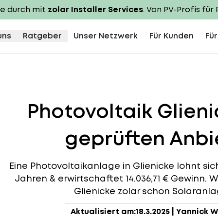
te durch mit
zolar Installer Services
. Von PV-Profis für 
uns
Ratgeber
Unser Netzwerk
Für Kunden
Für
Photovoltaik Glien
geprüften Anbie
Eine Photovoltaikanlage in Glienicke lohnt sich,
Jahren & erwirtschaftet 14.036,71 € Gewinn. W
Glienicke zolar schon Solaranlag
Aktualisiert am:
18.3.2025
|
Yannick W