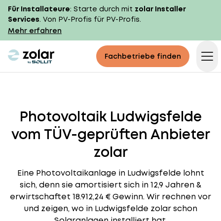
Für Installateure
: Starte durch mit
zolar Installer
Services
. Von PV-Profis für PV-Profis.
Mehr erfahren
zolar logo
Fachbetriebe finden
Op
Photovoltaik Ludwigsfelde
vom TÜV-geprüften Anbieter
zolar
Eine Photovoltaikanlage in Ludwigsfelde lohnt
sich, denn sie amortisiert sich in 12,9 Jahren &
erwirtschaftet 18.912,24 € Gewinn. Wir rechnen vor
und zeigen, wo in Ludwigsfelde zolar schon
Solaranlagen installiert hat.