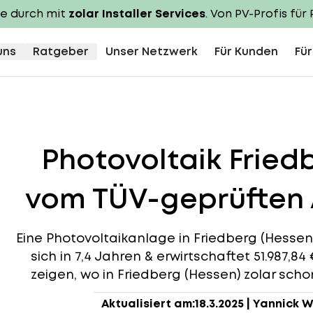
te durch mit
zolar Installer Services
. Von PV-Profis für 
uns
Ratgeber
Unser Netzwerk
Für Kunden
Für
Photovoltaik Fried
vom TÜV-geprüften 
Eine Photovoltaikanlage in Friedberg (Hessen)
sich in 7,4 Jahren & erwirtschaftet 51.987,8
zeigen, wo in Friedberg (Hessen) zolar scho
Aktualisiert am:
18.3.2025
|
Yannick W