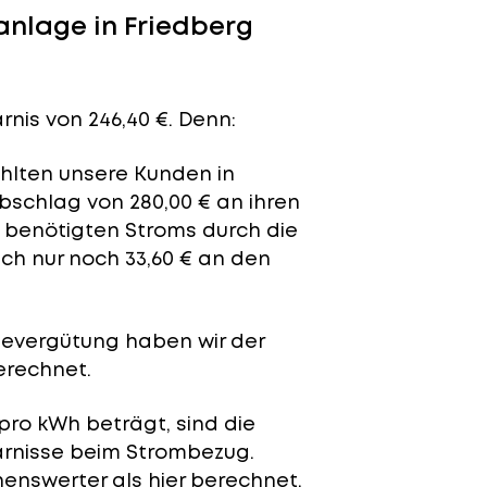
nlage in Friedberg
rnis von 246,40 €. Denn:
ahlten unsere Kunden in
bschlag von 280,00 € an ihren
t benötigten Stroms durch die
ch nur noch 33,60 € an den
severgütung
haben wir der
erechnet.
pro kWh beträgt, sind die
arnisse beim Strombezug.
enswerter als hier berechnet.