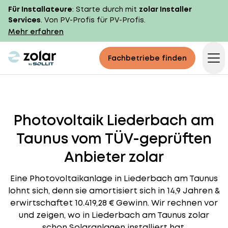
Für Installateure
: Starte durch mit
zolar Installer
Services
. Von PV-Profis für PV-Profis.
Mehr erfahren
zolar logo
Fachbetriebe finden
Op
Photovoltaik Liederbach am
Taunus vom TÜV-geprüften
Anbieter zolar
Eine Photovoltaikanlage in Liederbach am Taunus
lohnt sich, denn sie amortisiert sich in 14,9 Jahren &
erwirtschaftet 10.419,28 € Gewinn. Wir rechnen vor
und zeigen, wo in Liederbach am Taunus zolar
schon Solaranlagen installiert hat.