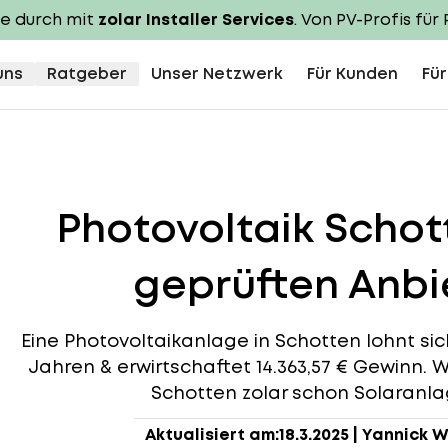
te durch mit
zolar Installer Services
. Von PV-Profis für 
uns
Ratgeber
Unser Netzwerk
Für Kunden
Für
Photovoltaik Scho
geprüften Anbie
Eine Photovoltaikanlage in Schotten lohnt sich,
Jahren & erwirtschaftet 14.363,57 € Gewinn. W
Schotten zolar schon Solaranlag
Aktualisiert am:
18.3.2025
|
Yannick W