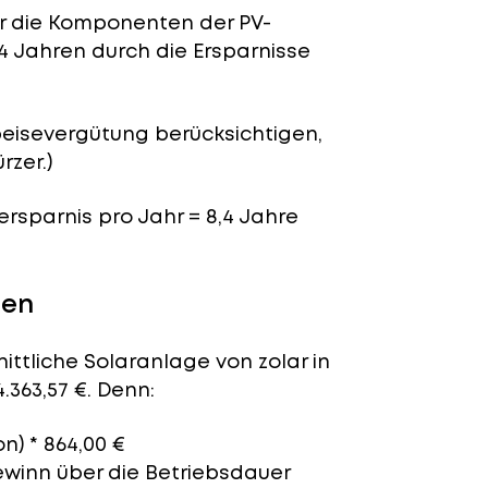
ür die Komponenten der PV-
4 Jahren durch die Ersparnisse
peisevergütung berücksichtigen,
rzer.)
ersparnis pro Jahr = 8,4 Jahre
ten
ittliche Solaranlage von zolar in
.363,57 €. Denn:
on) * 864,00 €
ewinn über die Betriebsdauer