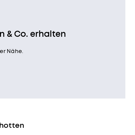
n & Co. erhalten
er Nähe.
chotten