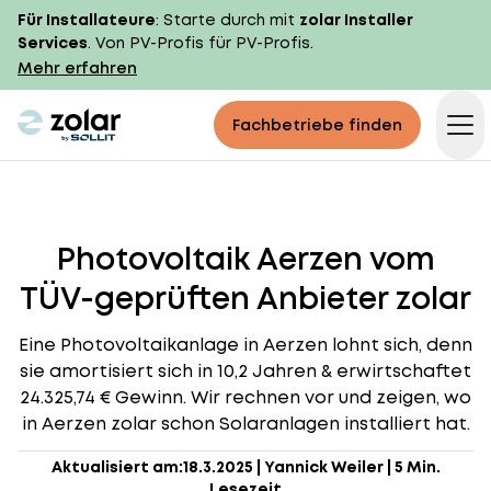
Für Installateure
: Starte durch mit
zolar Installer
Services
. Von PV-Profis für PV-Profis.
Mehr erfahren
zolar logo
Fachbetriebe finden
Op
Photovoltaik Aerzen vom
TÜV-geprüften Anbieter zolar
Eine Photovoltaikanlage in Aerzen lohnt sich, denn
sie amortisiert sich in 10,2 Jahren & erwirtschaftet
24.325,74 € Gewinn. Wir rechnen vor und zeigen, wo
in Aerzen zolar schon Solaranlagen installiert hat.
Aktualisiert am:
18.3.2025
|
Yannick Weiler
|
5 Min.
Lesezeit