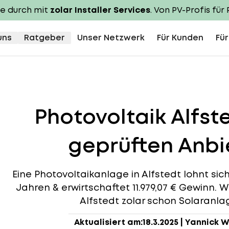
te durch mit
zolar Installer Services
. Von PV-Profis für 
uns
Ratgeber
Unser Netzwerk
Für Kunden
Für
Photovoltaik Alfst
geprüften Anbie
Eine Photovoltaikanlage in Alfstedt lohnt sich,
Jahren & erwirtschaftet 11.979,07 € Gewinn. W
Alfstedt zolar schon Solaranlage
Aktualisiert am:
18.3.2025
|
Yannick W