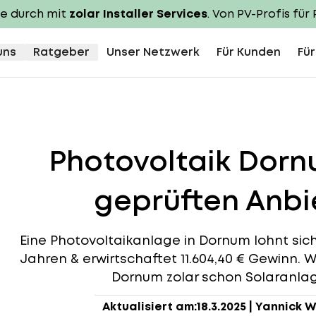
te durch mit
zolar Installer Services
. Von PV-Profis für 
uns
Ratgeber
Unser Netzwerk
Für Kunden
Für
Photovoltaik Dor
geprüften Anbie
Eine Photovoltaikanlage in Dornum lohnt sich, 
Jahren & erwirtschaftet 11.604,40 € Gewinn. W
Dornum zolar schon Solaranlage
Aktualisiert am:
18.3.2025
|
Yannick W