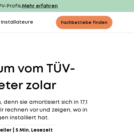
PV-Profis.
Mehr erfahren
 Installateure
Fachbetriebe finden
num vom TÜV-
ter zolar
denn sie amortisiert sich in 17,1
ir rechnen vor und zeigen, wo in
n installiert hat.
eiler
|
5 Min. Lesezeit