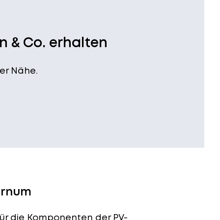
n & Co. erhalten
er Nähe.
ornum
 für die Komponenten der PV-