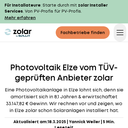
Für Installateure
: Starte durch mit
zolar Installer
Services
. Von PV-Profis für PV-Profis.
Mehr erfahren
zolar logo
Fachbetriebe finden
Op
Photovoltaik Elze vom TÜV-
geprüften Anbieter zolar
Eine Photovoltaikanlage in Elze lohnt sich, denn sie
amortisiert sich in 8,1 Jahren & erwirtschaftet
33.147,82 € Gewinn. Wir rechnen vor und zeigen, wo
in Elze zolar schon Solaranlagen installiert hat.
Aktualisiert am:
18.3.2025
|
Yannick Weiler
|
5 Min.
Lesezeit