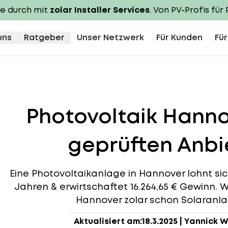
te durch mit
zolar Installer Services
. Von PV-Profis für 
uns
Ratgeber
Unser Netzwerk
Für Kunden
Für
Photovoltaik Hann
geprüften Anbie
Eine Photovoltaikanlage in Hannover lohnt sich,
Jahren & erwirtschaftet 16.264,65 € Gewinn. W
Hannover zolar schon Solaranlag
Aktualisiert am:
18.3.2025
|
Yannick W