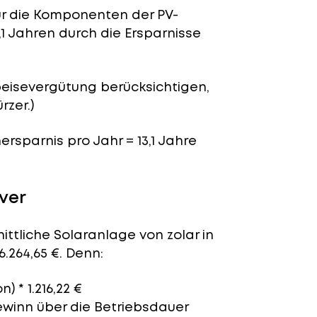
für die Komponenten der PV-
,1 Jahren durch die Ersparnisse
peisevergütung berücksichtigen,
rzer.)
nersparnis pro Jahr = 13,1 Jahre
ver
ittliche Solaranlage von zolar in
.264,65 €. Denn:
) * 1.216,22 €
ewinn über die Betriebsdauer