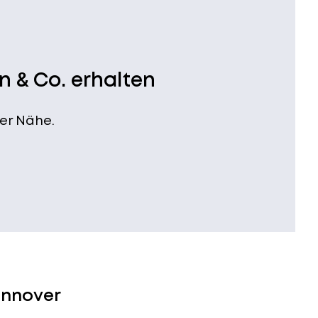
n & Co. erhalten
er Nähe.
annover