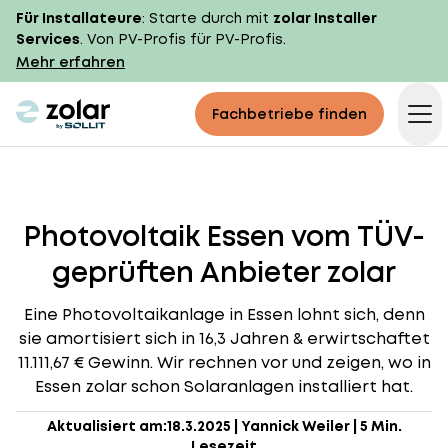
Für Installateure
: Starte durch mit
zolar Installer
Services
. Von PV-Profis für PV-Profis.
Mehr erfahren
zolar logo
Fachbetriebe finden
Op
Photovoltaik Essen vom TÜV-
geprüften Anbieter zolar
Eine Photovoltaikanlage in Essen lohnt sich, denn
sie amortisiert sich in 16,3 Jahren & erwirtschaftet
11.111,67 € Gewinn. Wir rechnen vor und zeigen, wo in
Essen zolar schon Solaranlagen installiert hat.
Aktualisiert am:
18.3.2025
|
Yannick Weiler
|
5 Min.
Lesezeit