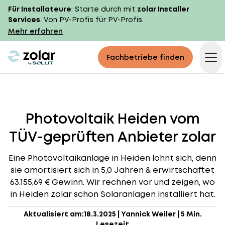
Für Installateure
: Starte durch mit
zolar Installer
Services
. Von PV-Profis für PV-Profis.
Mehr erfahren
zolar logo
Fachbetriebe finden
Op
Photovoltaik Heiden vom
TÜV-geprüften Anbieter zolar
Eine Photovoltaikanlage in Heiden lohnt sich, denn
sie amortisiert sich in 5,0 Jahren & erwirtschaftet
63.155,69 € Gewinn. Wir rechnen vor und zeigen, wo
in Heiden zolar schon Solaranlagen installiert hat.
Aktualisiert am:
18.3.2025
|
Yannick Weiler
|
5 Min.
Lesezeit