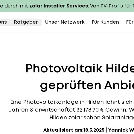
te durch mit
zolar Installer Services
. Von PV-Profis für 
uns
Ratgeber
Unser Netzwerk
Für Kunden
Für
Photovoltaik Hil
geprüften Anbie
Eine Photovoltaikanlage in Hilden lohnt sich, 
Jahren & erwirtschaftet 32.178,70 € Gewinn. W
Hilden zolar schon Solaranlage
Aktualisiert am:
18.3.2025
|
Yannick W