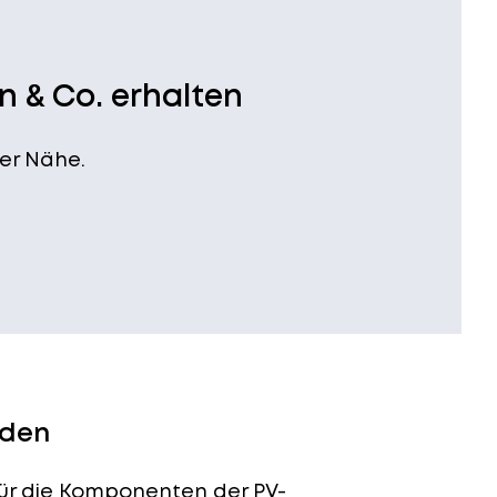
n & Co. erhalten
er Nähe.
lden
für die Komponenten der PV-