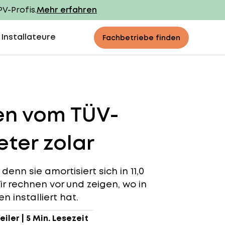
PV-Profis.
Mehr erfahren
 Installateure
Fachbetriebe finden
den vom TÜV-
ter zolar
denn sie amortisiert sich in 11,0
ir rechnen vor und zeigen, wo in
n installiert hat.
eiler
|
5 Min. Lesezeit