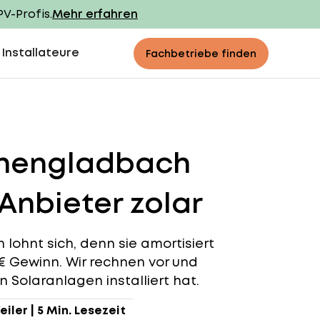
PV-Profis.
Mehr erfahren
 Installateure
Fachbetriebe finden
chengladbach
Anbieter zolar
ohnt sich, denn sie amortisiert
4 € Gewinn. Wir rechnen vor und
Solaranlagen installiert hat.
eiler
|
5 Min. Lesezeit