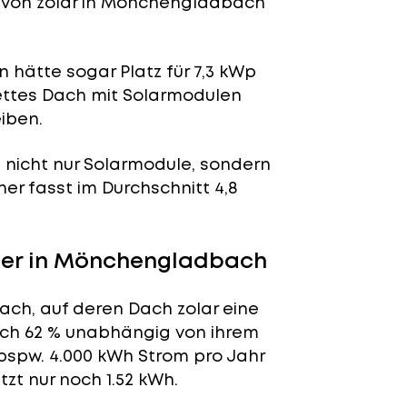
von zolar in Mönchengladbach
 hätte sogar Platz für 7,3 kWp
lettes Dach mit Solarmodulen
iben.
n nicht nur Solarmodule, sondern
her fasst im Durchschnitt 4,8
ger in Mönchengladbach
ch, auf deren Dach zolar eine
tlich 62 % unabhängig von ihrem
bspw. 4.000 kWh Strom pro Jahr
zt nur noch 1.52 kWh.