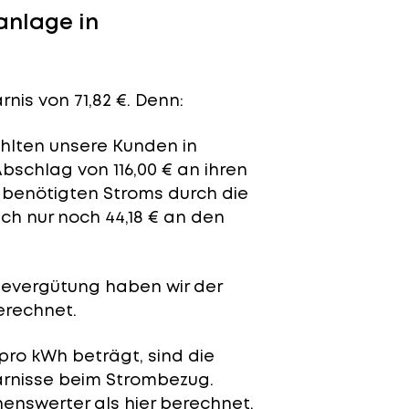
anlage in
nis von 71,82 €. Denn:
ahlten unsere Kunden in
schlag von 116,00 € an ihren
t benötigten Stroms durch die
ch nur noch 44,18 € an den
severgütung
haben wir der
erechnet.
pro kWh beträgt, sind die
arnisse beim Strombezug.
enswerter als hier berechnet.