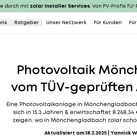
te durch mit
zolar Installer Services
. Von PV-Profis für 
uns
Ratgeber
Unser Netzwerk
Für Kunden
Für
Photovoltaik Mön
vom TÜV-geprüften 
Eine Photovoltaikanlage in Mönchengladbach l
sich in 15,3 Jahren & erwirtschaftet 8.268,3
zeigen, wo in Mönchengladbach zolar schon 
Aktualisiert am:
18.3.2025
|
Yannick W