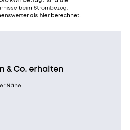
pro kWh beträgt, sind die
arnisse beim Strombezug.
enswerter als hier berechnet.
n & Co. erhalten
er Nähe.