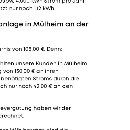
bspw. 4.000 kWh Strom pro Jahr
t nur noch 1.12 kWh.
anlage in Mülheim an der
nis von 108,00 €. Denn:
zahlten unsere Kunden in Mülheim
 von 150,00 € an ihren
t benötigten Stroms durch die
ich nur noch 42,00 € an den
severgütung
haben wir der
erechnet.