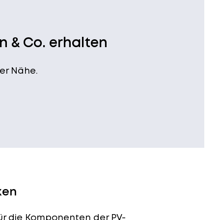
n & Co. erhalten
er Nähe.
ken
für die Komponenten der PV-