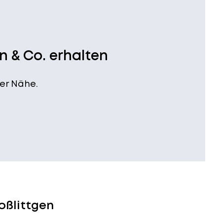
n & Co. erhalten
er Nähe.
oßlittgen