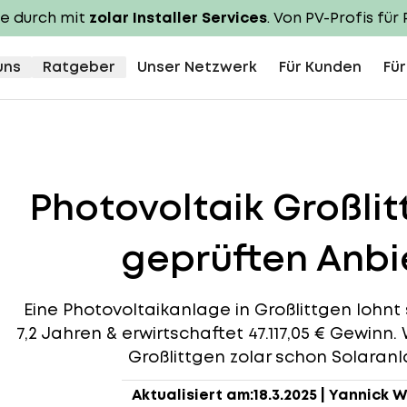
te durch mit
zolar Installer Services
. Von PV-Profis für 
uns
Ratgeber
Unser Netzwerk
Für Kunden
Für
Photovoltaik Großli
geprüften Anbie
Eine Photovoltaikanlage in Großlittgen lohnt s
7,2 Jahren & erwirtschaftet 47.117,05 € Gewinn.
Großlittgen zolar schon Solaranla
Aktualisiert am:
18.3.2025
|
Yannick W