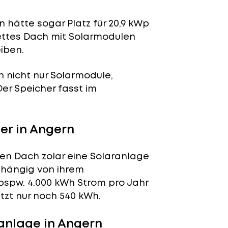
 hätte sogar Platz für 20,9 kWp
lettes Dach mit Solarmodulen
iben.
n nicht nur Solarmodule,
 Der Speicher fasst im
r in Angern
ren Dach zolar eine Solaranlage
abhängig von ihrem
bspw. 4.000 kWh Strom pro Jahr
tzt nur noch 540 kWh.
anlage in Angern