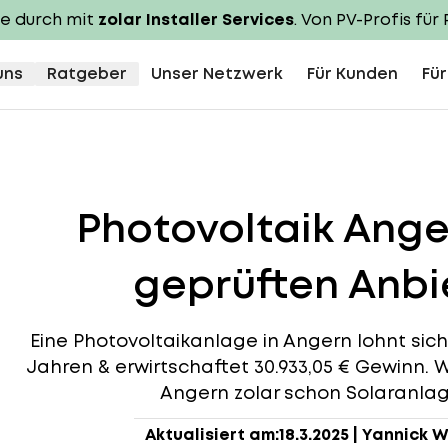
te durch mit
zolar Installer Services
. Von PV-Profis für 
uns
Ratgeber
Unser Netzwerk
Für Kunden
Für
Photovoltaik Ang
geprüften Anbie
Eine Photovoltaikanlage in Angern lohnt sich, 
Jahren & erwirtschaftet 30.933,05 € Gewinn. W
Angern zolar schon Solaranlage
Aktualisiert am:
18.3.2025
|
Yannick W