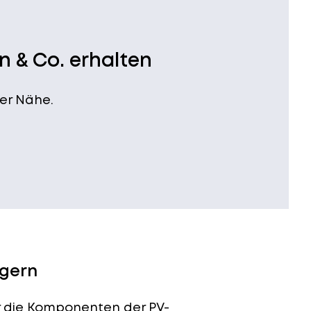
n & Co. erhalten
er Nähe.
ngern
für die Komponenten der PV-