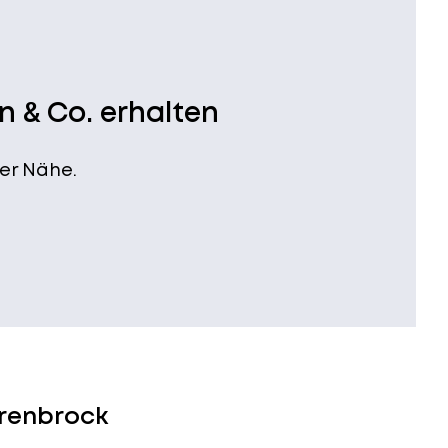
n & Co. erhalten
er Nähe.
erenbrock