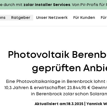
te durch mit
zolar Installer Services
. Von PV-Profis für 
uns
Ratgeber
Unser Netzwerk
Für Kunden
Für
Photovoltaik Beren
geprüften Anbie
Eine Photovoltaikanlage in Berenbrock lohnt s
10,3 Jahren & erwirtschaftet 23.844,95 € Gewin
in Berenbrock zolar schon Solaranl
Aktualisiert am:
18.3.2025
|
Yannick W