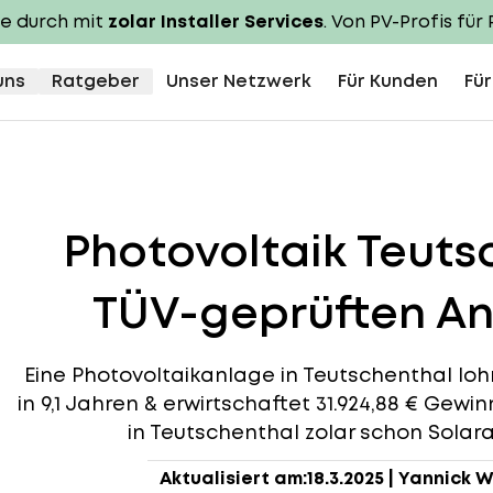
te durch mit
zolar Installer Services
. Von PV-Profis für 
uns
Ratgeber
Unser Netzwerk
Für Kunden
Für
Photovoltaik Teut
TÜV-geprüften An
Eine Photovoltaikanlage in Teutschenthal lohn
in 9,1 Jahren & erwirtschaftet 31.924,88 € Gewi
in Teutschenthal zolar schon Solara
Aktualisiert am:
18.3.2025
|
Yannick W