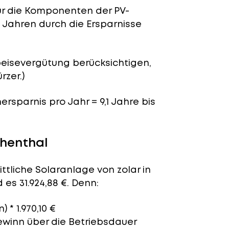
für die Komponenten der PV-
1 Jahren durch die Ersparnisse
peisevergütung berücksichtigen,
rzer.)
nersparnis pro Jahr = 9,1 Jahre bis
chenthal
ttliche Solaranlage von zolar in
es 31.924,88 €. Denn:
 * 1.970,10 €
ewinn über die Betriebsdauer