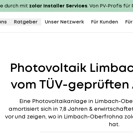
te durch mit
zolar Installer Services
. Von PV-Profis für 
uns
Ratgeber
Unser Netzwerk
Für Kunden
Für
Photovoltaik Limba
vom TÜV-geprüften 
Eine Photovoltaikanlage in Limbach-Ober
amortisiert sich in 7,8 Jahren & erwirtschafte
vor und zeigen, wo in Limbach-Oberfrohna zola
hat.