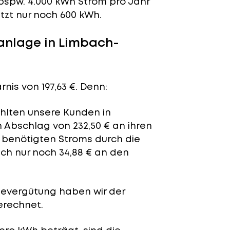
bspw. 4.000 kWh Strom pro Jahr
tzt nur noch 600 kWh.
anlage in Limbach-
nis von 197,63 €. Denn:
ahlten unsere Kunden in
 Abschlag von 232,50 € an ihren
t benötigten Stroms durch die
ich nur noch 34,88 € an den
severgütung
haben wir der
erechnet.