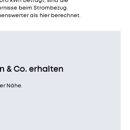
pro kWh beträgt, sind die
arnisse beim Strombezug.
enswerter als hier berechnet.
n & Co. erhalten
er Nähe.