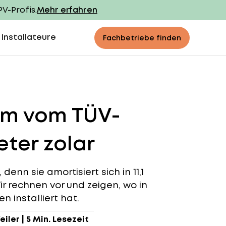
PV-Profis.
Mehr erfahren
 Installateure
Fachbetriebe finden
um vom TÜV-
ter zolar
enn sie amortisiert sich in 11,1
ir rechnen vor und zeigen, wo in
 installiert hat.
eiler
|
5 Min. Lesezeit