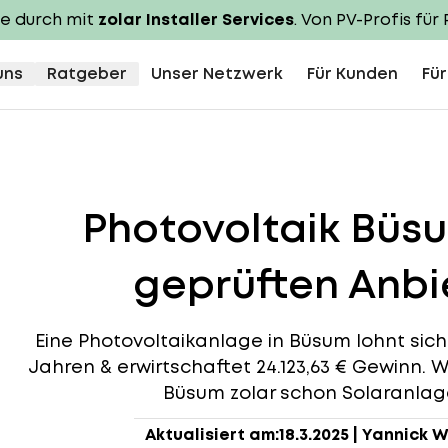
te durch mit
zolar Installer Services
. Von PV-Profis für 
uns
Ratgeber
Unser Netzwerk
Für Kunden
Für
Photovoltaik Büs
geprüften Anbie
Eine Photovoltaikanlage in Büsum lohnt sich, d
Jahren & erwirtschaftet 24.123,63 € Gewinn. W
Büsum zolar schon Solaranlagen
Aktualisiert am:
18.3.2025
|
Yannick W