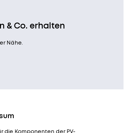
n & Co. erhalten
er Nähe.
üsum
für die Komponenten der PV-