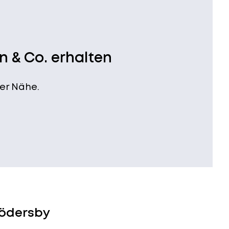
n & Co. erhalten
er Nähe.
rödersby