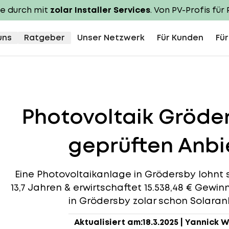
te durch mit
zolar Installer Services
. Von PV-Profis für 
uns
Ratgeber
Unser Netzwerk
Für Kunden
Für
Photovoltaik Gröde
geprüften Anbie
Eine Photovoltaikanlage in Grödersby lohnt si
13,7 Jahren & erwirtschaftet 15.538,48 € Gewin
in Grödersby zolar schon Solaranl
Aktualisiert am:
18.3.2025
|
Yannick W