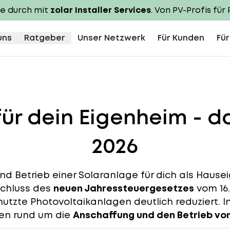
te durch mit
zolar Installer Services
. Von PV-Profis für 
uns
Ratgeber
Unser Netzwerk
Für Kunden
Für
ür dein Eigenheim - d
2026
f und Betrieb einer Solaranlage für dich als Haus
schluss des
neuen Jahressteuergesetzes
vom 16.
utzte Photovoltaikanlagen deutlich reduziert. I
nen rund um die
Anschaffung und den Betrieb vo