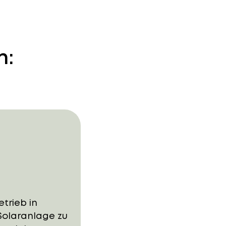
n:
trieb in
 Solaranlage zu