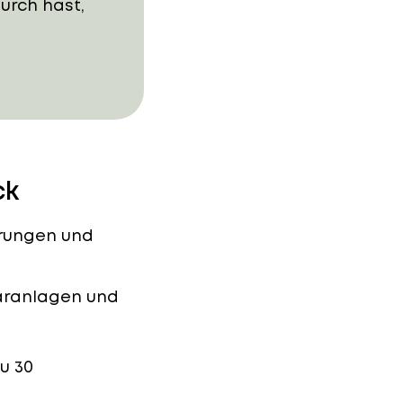
urch hast,
ck
derungen und
olaranlagen und
zu
30