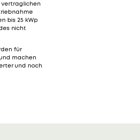
 vertraglichen
betriebnahme
gen bis 25 kWp
 des nicht
den für
t und machen
erter und noch