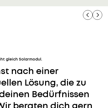
Previous
Next
cht gleich Solarmodul.
st nach einer
ellen Lösung, die zu
 deinen Bedürfnissen
Wir beraten dich gern