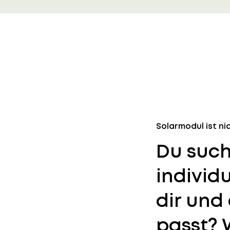
Solarmodul ist ni
Du such
individu
dir und
passt? 