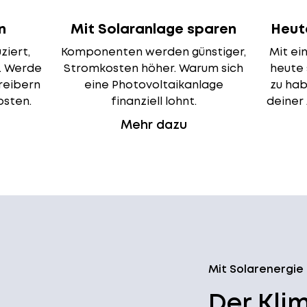
n
Mit Solaranlage sparen
Heut
ziert,
Komponenten werden günstiger,
Mit ei
. Werde
Stromkosten höher. Warum sich
heute
reibern
eine Photovoltaikanlage
zu hab
osten.
finanziell lohnt.
deiner 
Mehr dazu
Mit Solarenergie
Der Klim