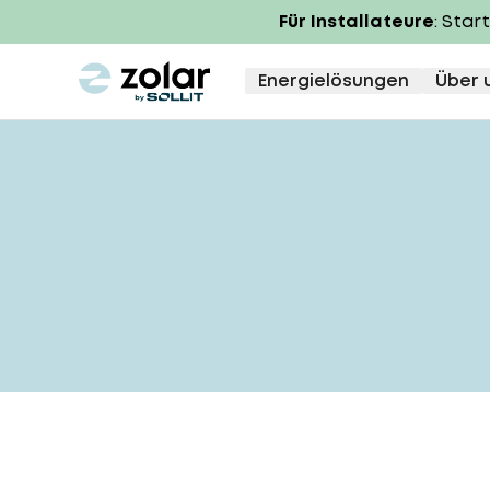
Für Installateure
: Star
zolar logo
Energielösungen
Über 