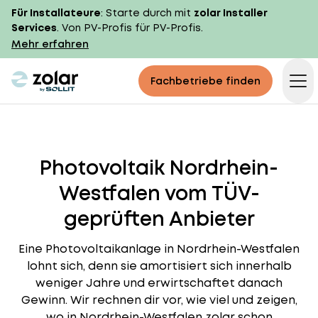
Für Installateure
: Starte durch mit
zolar Installer
Services
. Von PV-Profis für PV-Profis.
Mehr erfahren
zolar logo
Fachbetriebe finden
Op
Photovoltaik Nordrhein-
Westfalen vom TÜV-
geprüften Anbieter
Eine Photovoltaikanlage in Nordrhein-Westfalen
lohnt sich, denn sie amortisiert sich innerhalb
weniger Jahre und erwirtschaftet danach
Gewinn. Wir rechnen dir vor, wie viel und zeigen,
wo in Nordrhein-Westfalen zolar schon