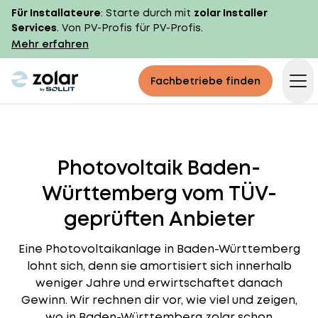
Für Installateure
: Starte durch mit
zolar Installer
Services
. Von PV-Profis für PV-Profis.
Mehr erfahren
zolar logo
Fachbetriebe finden
Op
Photovoltaik Baden-
Württemberg vom TÜV-
geprüften Anbieter
Eine Photovoltaikanlage in Baden-Württemberg
lohnt sich, denn sie amortisiert sich innerhalb
weniger Jahre und erwirtschaftet danach
Gewinn. Wir rechnen dir vor, wie viel und zeigen,
wo in Baden-Württemberg zolar schon